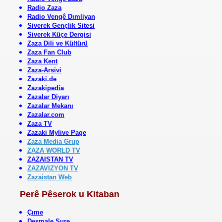
Radio Zaza
Radio Vengê Dımliyan
Siverek Gençlik Sitesi
Siverek Küçe Dergisi
Zaza Dili ve Kültürü
Zaza Fan Club
Zaza Kent
Zaza-Arsivi
Zazaki.de
Zazakipedia
Zazalar Diyarı
Zazalar Mekanı
Zazalar.com
Zaza TV
Zazaki Mylive Page
Zaza Media Grup
ZAZA WORLD TV
ZAZAISTAN TV
ZAZAVIZYON TV
Zazaistan Web
Perê Pêserok u Kitaban
Çıme
Desmale Sure