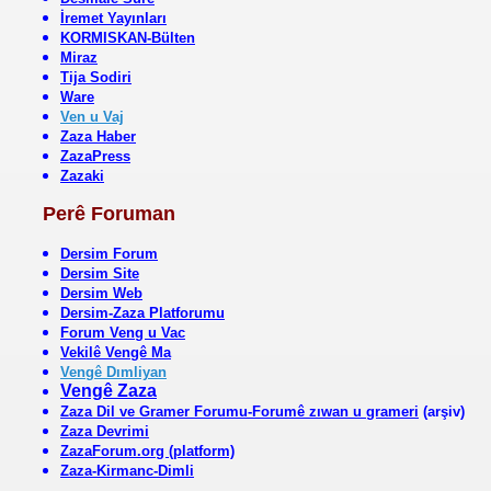
İremet Yayınları
KORMISKAN-Bülten
Miraz
Tija Sodiri
Ware
Ven u Vaj
Zaza Haber
ZazaPress
Zazaki
Perê Foruman
Dersim Forum
Dersim Site
Dersim Web
Dersim-Zaza Platforumu
Forum Veng u Vac
Vekilê Vengê Ma
Vengê Dımliyan
Vengê Zaza
Zaza Dil ve Gramer Forumu-Forumê zıwan u grameri
(arşiv)
Zaza Devrimi
ZazaForum.org (platform)
Zaza-Kirmanc-Dimli