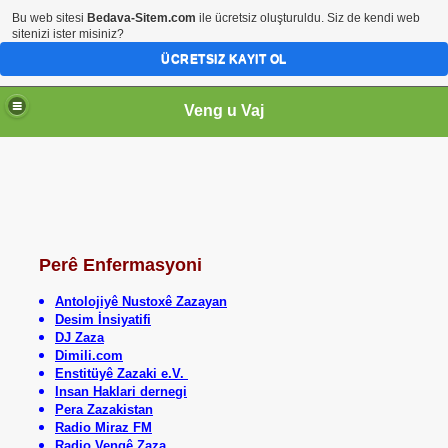
Bu web sitesi
Bedava-Sitem.com
ile ücretsiz oluşturuldu. Siz de kendi web
sitenizi ister misiniz?
ÜCRETSIZ KAYIT OL
Veng u Vaj
Perê Enfermasyoni
Antolojiyê Nustoxê Zazayan
Desim İnsiyatifi
DJ Zaza
Dimili.com
Enstitüyê Zazaki e.V.
Insan Haklari dernegi
Pera Zazakistan
Radio Miraz FM
Radio Vengê Zaza