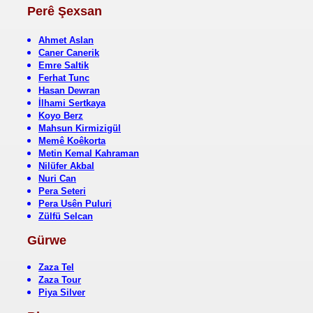
Perê Şexsan
Ahmet Aslan
Caner Canerik
Emre Saltik
Ferhat Tunc
Hasan Dewran
İlhami Sertkaya
Koyo Berz
Mahsun Kirmizigül
Memê Koêkorta
Metin Kemal Kahraman
Nilüfer Akbal
Nuri Can
Pera Seteri
Pera Usên Puluri
Zülfü Selcan
Gürwe
Zaza Tel
Zaza Tour
Piya Silver